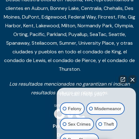
clientes en Auburn, Bonney Lake, Centralia, Chehalis, Des
Moines, DuPont, Edgewood, Federal Way, Fircrest, Fife, Gig
Harbor, Kent, Lakewood, Milton, Normandy Park, Olympia,
Orting, Pacific, Parkland, Puyallup, SeaTac, Seattle,
Spanaway, Steilacoom, Sumner, University Place, y otras
ciudades y pueblos en todo el condado de King, el
condado de Lewis, el condado de Pierce, y el condado de
Thurston.
Los resultados mencionados no garantizan ni indican
resultados futuros en otros casos.
How can I help you?
Felony
Misdemeanor
Sex Crimes
Theft
Privacy Policy
Disclaimer